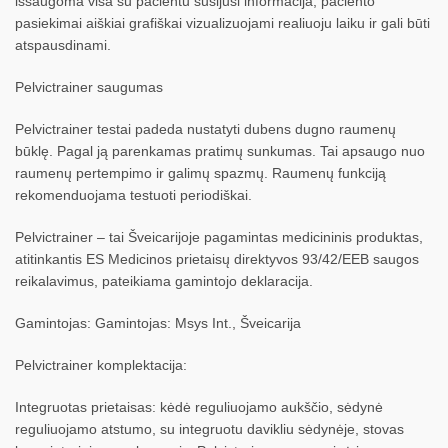
išsaugoma visa su pacientu susijusi informacija, paciento
pasiekimai aiškiai grafiškai vizualizuojami realiuoju laiku ir gali būti
atspausdinami.
Pelvictrainer saugumas
Pelvictrainer testai padeda nustatyti dubens dugno raumenų
būklę. Pagal ją parenkamas pratimų sunkumas. Tai apsaugo nuo
raumenų pertempimo ir galimų spazmų. Raumenų funkciją
rekomenduojama testuoti periodiškai.
Pelvictrainer – tai Šveicarijoje pagamintas medicininis produktas,
atitinkantis ES Medicinos prietaisų direktyvos 93/42/EEB saugos
reikalavimus, pateikiama gamintojo deklaracija.
Gamintojas: Gamintojas: Msys Int., Šveicarija
Pelvictrainer komplektacija:
Integruotas prietaisas: kėdė reguliuojamo aukščio, sėdynė
reguliuojamo atstumo, su integruotu davikliu sėdynėje, stovas