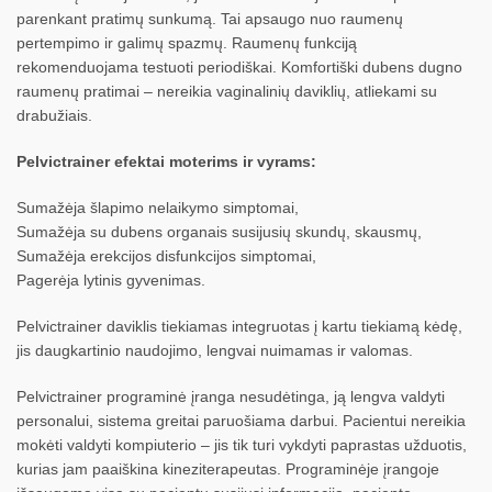
parenkant pratimų sunkumą. Tai apsaugo nuo raumenų
pertempimo ir galimų spazmų. Raumenų funkciją
rekomenduojama testuoti periodiškai. Komfortiški dubens dugno
raumenų pratimai – nereikia vaginalinių daviklių, atliekami su
drabužiais.
Pelvictrainer efektai moterims ir vyrams:
Sumažėja šlapimo nelaikymo simptomai,
Sumažėja su dubens organais susijusių skundų, skausmų,
Sumažėja erekcijos disfunkcijos simptomai,
Pagerėja lytinis gyvenimas.
Pelvictrainer daviklis tiekiamas integruotas į kartu tiekiamą kėdę,
jis daugkartinio naudojimo, lengvai nuimamas ir valomas.
Pelvictrainer programinė įranga nesudėtinga, ją lengva valdyti
personalui, sistema greitai paruošiama darbui. Pacientui nereikia
mokėti valdyti kompiuterio – jis tik turi vykdyti paprastas užduotis,
kurias jam paaiškina kineziterapeutas. Programinėje įrangoje