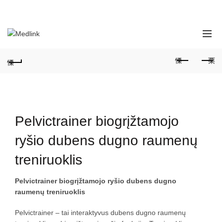
SUSISIEKITE SU MUMIS:
+370690 99528 | +370686 59711
Pelvictrainer biogrįžtamojo
ryšio dubens dugno raumenų
treniruoklis
Pelvictrainer biogrįžtamojo ryšio dubens dugno
raumenų treniruoklis
Pelvictrainer – tai interaktyvus dubens dugno raumenų