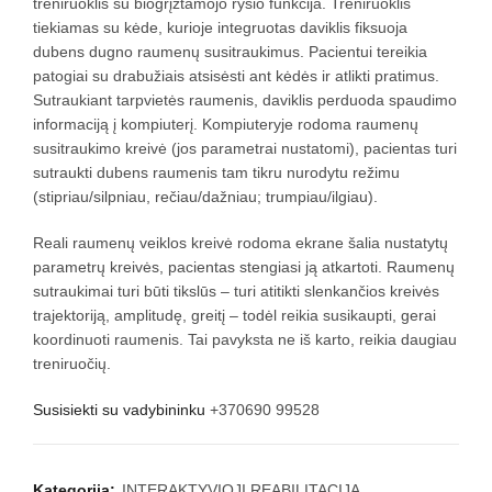
treniruoklis su biogrįžtamojo ryšio funkcija. Treniruoklis
tiekiamas su kėde, kurioje integruotas daviklis fiksuoja
dubens dugno raumenų susitraukimus. Pacientui tereikia
patogiai su drabužiais atsisėsti ant kėdės ir atlikti pratimus.
Sutraukiant tarpvietės raumenis, daviklis perduoda spaudimo
informaciją į kompiuterį. Kompiuteryje rodoma raumenų
susitraukimo kreivė (jos parametrai nustatomi), pacientas turi
sutraukti dubens raumenis tam tikru nurodytu režimu
(stipriau/silpniau, rečiau/dažniau; trumpiau/ilgiau).
Reali raumenų veiklos kreivė rodoma ekrane šalia nustatytų
parametrų kreivės, pacientas stengiasi ją atkartoti. Raumenų
sutraukimai turi būti tikslūs – turi atitikti slenkančios kreivės
trajektoriją, amplitudę, greitį – todėl reikia susikaupti, gerai
koordinuoti raumenis. Tai pavyksta ne iš karto, reikia daugiau
treniruočių.
Susisiekti su vadybininku
+370690 99528
Kategorija:
INTERAKTYVIOJI REABILITACIJA