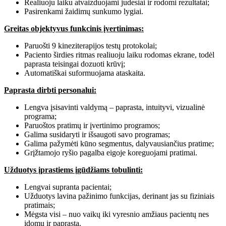
Realiuoju laiku atvaizduojami judesiai ir rodomi rezultatai;
Pasirenkami žaidimų sunkumo lygiai.
Greitas objektyvus funkcinis įvertinimas:
Paruošti 9 kineziterapijos testų protokolai;
Paciento širdies ritmas realiuoju laiku rodomas ekrane, todėl
paprasta teisingai dozuoti krūvį;
Automatiškai suformuojama ataskaita.
Paprasta dirbti personalui:
Lengva įsisavinti valdymą – paprasta, intuityvi, vizualinė
programa;
Paruoštos pratimų ir įvertinimo programos;
Galima susidaryti ir išsaugoti savo programas;
Galima pažymėti kūno segmentus, dalyvausiančius pratime;
Grįžtamojo ryšio pagalba eigoje koreguojami pratimai.
Užduotys įprastiems įgūdžiams tobulinti:
Lengvai supranta pacientai;
Užduotys lavina pažinimo funkcijas, derinant jas su fiziniais
pratimais;
Mėgsta visi – nuo vaikų iki vyresnio amžiaus pacientų nes
įdomu ir paprasta.