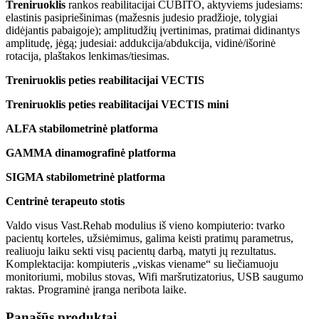
Treniruoklis
rankos reabilitacijai CUBITO, aktyviems judesiams:
elastinis pasipriešinimas (mažesnis judesio pradžioje, tolygiai
didėjantis pabaigoje); amplitudžių įvertinimas, pratimai didinantys
amplitudę, jėgą; judesiai: addukcija/abdukcija, vidinė/išorinė
rotacija, plaštakos lenkimas/tiesimas.
Treniruoklis peties reabilitacijai VECTIS
Treniruoklis peties reabilitacijai VECTIS mini
ALFA stabilometrinė platforma
GAMMA dinamografinė platforma
SIGMA stabilometrinė platforma
Centrinė terapeuto stotis
Valdo visus Vast.Rehab modulius iš vieno kompiuterio: tvarko
pacientų korteles, užsiėmimus, galima keisti pratimų parametrus,
realiuoju laiku sekti visų pacientų darbą, matyti jų rezultatus.
Komplektacija: kompiuteris „viskas viename“ su liečiamuoju
monitoriumi, mobilus stovas, Wifi maršrutizatorius, USB saugumo
raktas. Programinė įranga neribota laike.
Panašūs produktai