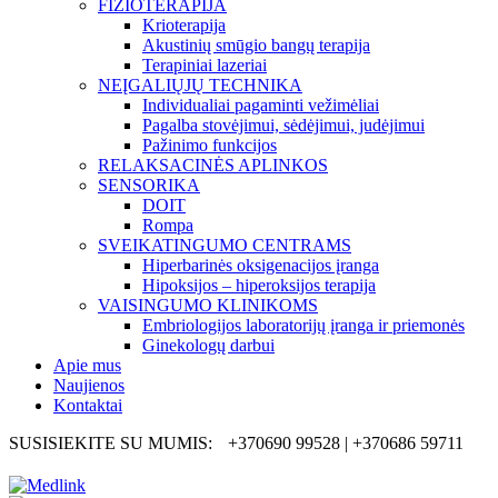
FIZIOTERAPIJA
Krioterapija
Akustinių smūgio bangų terapija
Terapiniai lazeriai
NEĮGALIŲJŲ TECHNIKA
Individualiai pagaminti vežimėliai
Pagalba stovėjimui, sėdėjimui, judėjimui
Pažinimo funkcijos
RELAKSACINĖS APLINKOS
SENSORIKA
DOIT
Rompa
SVEIKATINGUMO CENTRAMS
Hiperbarinės oksigenacijos įranga
Hipoksijos – hiperoksijos terapija
VAISINGUMO KLINIKOMS
Embriologijos laboratorijų įranga ir priemonės
Ginekologų darbui
Apie mus
Naujienos
Kontaktai
SUSISIEKITE SU MUMIS:
+370690 99528 | +370686 59711