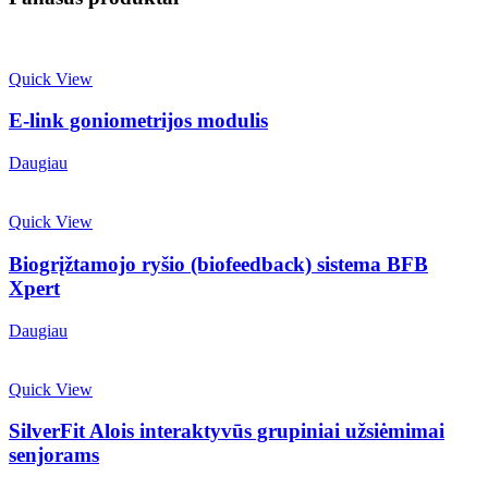
Quick View
E-link goniometrijos modulis
Daugiau
Quick View
Biogrįžtamojo ryšio (biofeedback) sistema BFB
Xpert
Daugiau
Quick View
SilverFit Alois interaktyvūs grupiniai užsiėmimai
senjorams