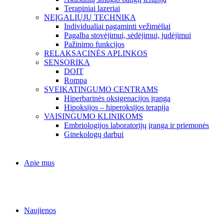
Terapiniai lazeriai
NEĮGALIŲJŲ TECHNIKA
Individualiai pagaminti vežimėliai
Pagalba stovėjimui, sėdėjimui, judėjimui
Pažinimo funkcijos
RELAKSACINĖS APLINKOS
SENSORIKA
DOIT
Rompa
SVEIKATINGUMO CENTRAMS
Hiperbarinės oksigenacijos įranga
Hipoksijos – hiperoksijos terapija
VAISINGUMO KLINIKOMS
Embriologijos laboratorijų įranga ir priemonės
Ginekologų darbui
Apie mus
Naujienos