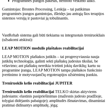
Programinės įrangos paketas, neriboto veikimo laiko.
Gamintojas: Brontes Processing, Lenkija – tai patikimas
programinės įrangos gamintojas, išleidęs jau antrąją šios terapijos
sistemos versiją ir pastoviai ją tobulinantis.
VastRehab sistema gali būti tiekiama su integruotais treniruokliais
(užsakomi atskirai):
LEAP MOTION modulis plaštakos reabilitacijai
LEAP MOTION plaštakos jutiklis – tai progresyviausia nauja
jutiklių technologija, galinti sekti plaštakų judesius tiksliai, be
vėlavimo; ant plaštakų nereikia tvirtinti jokių daviklių; kartu su
programine įranga, LEAP MOTION tampa plaštakos funkcinio
įvertinimo ir motyvuojančių ergoterapijos užsiėmimų įrankiu.
Treniruoklis kelio reabilitacijai JUPITER
Treniruoklis kelio reabilitacijai
TELKO skirtas aktyviems
judesiams: elastinis pasipriešinimas (mažesnis judesio pradžioje,
tolygiai didėjantis pabaigoje); amplitudės išmatavimas, dinaminiai
pratimai didinantys amplitudę, jėgą;