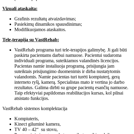
Vizuali ataskaita:
Grafinis rezultatų atvaizdavimas;
Pasiekimų dinamikos spausdinimas;
Modifikuojamos ataskaitos.
Tele-terapija su VastRehab:
VastRehab programa turi tele-terapijos galimybę. Ji gali būti
paskirta pacientams darbui namuose. Pacientui sudaroma
individuali programa, suteikiamos valandinės licencijos.
Pacientas namie instaliuoja programą, prisijungia jam
suteiktais prisijungimo duomenimis ir dirba nustatytomis
valandomis. Namie pacientas turi turėti kompiuterį, gerą
interneto ryšį, kamerą. Specialistas mato ir vertina jo darbo
rezultatus. Galima dirbti su grupe pacientų esančių namuose.
Taip efektyviai papildomas reabilitacijos kursas, kol pilnai
atsistato funkcijos.
VastRehab sistemos komplektacija
Kompiuteris,
Kinect giluminė kamera,
TV 40 – 42“ su stovu,