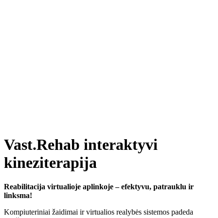
Click to enlarge
Vast.Rehab interaktyvi
kineziterapija
Reabilitacija virtualioje aplinkoje – efektyvu, patrauklu ir
linksma!
Kompiuteriniai žaidimai ir virtualios realybės sistemos padeda