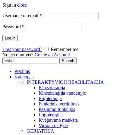
Sign in
close
Username or email
*
Password
*
Log in
Lost your password?
Remember me
No account yet?
Create an Account
Search
Search
for:
Pradinis
Katalogas
INTERAKTYVIOJI REABILITACIJA
Kineziterapija
Kineziterapija vandenyje
Ergoterapija
Funkcinis įvertinimas
Pažinimo funkcijos
Logoterapija
Kvėpavimo mankšta
Virtuali realybė
GERIATRIJA