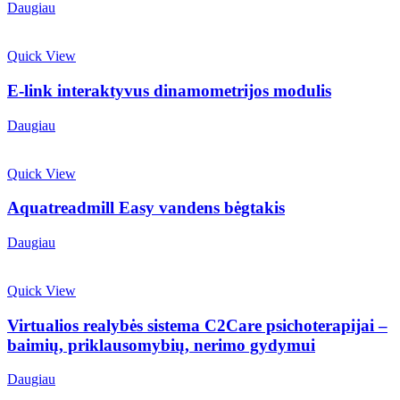
Daugiau
Quick View
E-link interaktyvus dinamometrijos modulis
Daugiau
Quick View
Aquatreadmill Easy vandens bėgtakis
Daugiau
Quick View
Virtualios realybės sistema C2Care psichoterapijai –
baimių, priklausomybių, nerimo gydymui
Daugiau