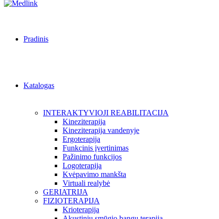
Pradinis
Katalogas
INTERAKTYVIOJI REABILITACIJA
Kineziterapija
Kineziterapija vandenyje
Ergoterapija
Funkcinis įvertinimas
Pažinimo funkcijos
Logoterapija
Kvėpavimo mankšta
Virtuali realybė
GERIATRIJA
FIZIOTERAPIJA
Krioterapija
Akustinių smūgio bangų terapija