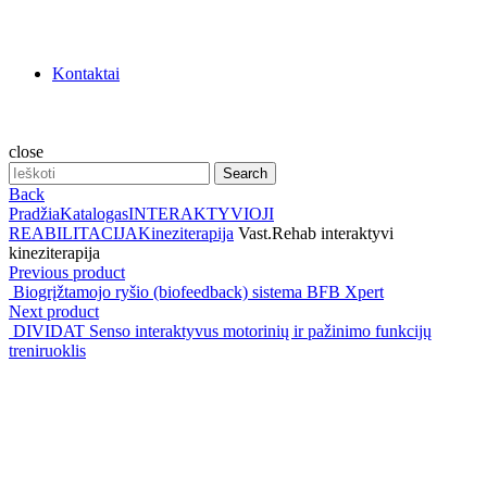
Kontaktai
close
Search
Search
for:
Back
Pradžia
Katalogas
INTERAKTYVIOJI
REABILITACIJA
Kineziterapija
Vast.Rehab interaktyvi
kineziterapija
Previous product
Biogrįžtamojo ryšio (biofeedback) sistema BFB Xpert
Next product
DIVIDAT Senso interaktyvus motorinių ir pažinimo funkcijų
treniruoklis