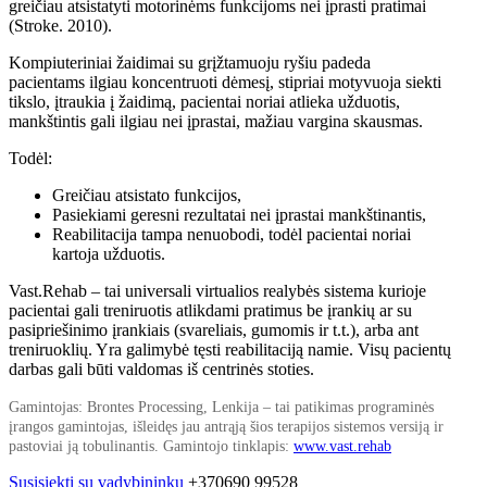
greičiau atsistatyti motorinėms funkcijoms nei įprasti pratimai
(Stroke. 2010).
Kompiuteriniai žaidimai su grįžtamuoju ryšiu padeda
pacientams ilgiau koncentruoti dėmesį, stipriai motyvuoja siekti
tikslo, įtraukia į žaidimą, pacientai noriai atlieka užduotis,
mankštintis gali ilgiau nei įprastai, mažiau vargina skausmas.
Todėl:
Greičiau atsistato funkcijos,
Pasiekiami geresni rezultatai nei įprastai mankštinantis,
Reabilitacija tampa nenuobodi, todėl pacientai noriai
kartoja užduotis.
Vast.Rehab – tai universali virtualios realybės sistema kurioje
pacientai gali treniruotis atlikdami pratimus be įrankių ar su
pasipriešinimo įrankiais (svareliais, gumomis ir t.t.), arba ant
treniruoklių. Yra galimybė tęsti reabilitaciją namie. Visų pacientų
darbas gali būti valdomas iš centrinės stoties.
Gamintojas: Brontes Processing, Lenkija – tai patikimas programinės
įrangos gamintojas, išleidęs jau antrąją šios terapijos sistemos versiją ir
pastoviai ją tobulinantis. Gamintojo tinklapis:
www.vast.rehab
Susisiekti su vadybininku
+370690 99528