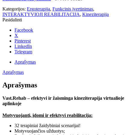
Kategorijos:
Ergoterapija
,
Funkcinis įvertinimas
,
INTERAKTYVIOJI REABILITACIJA
,
Kineziterapija
Pasidalinti
Facebook
X
Pinterest
LinkedIn
Telegram
Aprašymas
Aprašymas
Aprašymas
Vast.Rehab – efektyvi ir žaisminga kineziterapija virtualioje
aplinkoje
Motyvuojanti, įdomi ir efektyvi reabilitacija:
32 terapiniai žaidybiniai scenarijai!
Motyvuojančios užduotys;