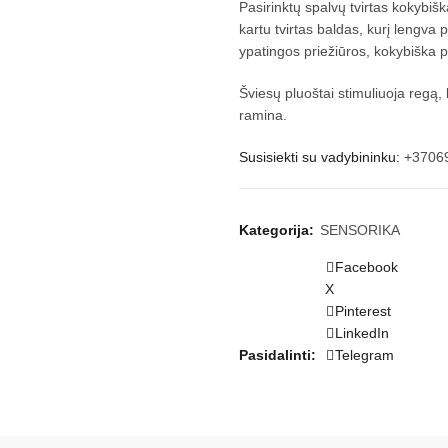
Pasirinktų spalvų tvirtas kokybiš
kartu tvirtas baldas, kurį lengva 
ypatingos priežiūros, kokybiška p
Šviesų pluoštai stimuliuoja regą, l
ramina.
Susisiekti su vadybininku:
+3706
Kategorija:
SENSORIKA
Facebook
X
Pinterest
LinkedIn
Pasidalinti
Telegram