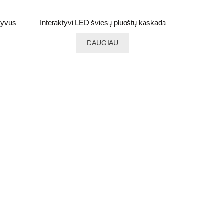
tyvus
Interaktyvi LED šviesų pluoštų kaskada
DAUGIAU
Interaktyv