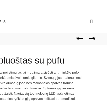
KTAI
pluoštas su pufu
alinei stimuliacijai – galima atsisėsti ant minkšto pufo ir
inkštomis švelniomis gijomis. Šviesų gijas malonu liesti,
i. Skaidriose gijose besimainančios spalvos traukia
iečia tarsi maži žibintuvėliai. Optinėse gijose nėra
gu žaisti. Naujausių technologijų LED apšvietimas –
ostabios ryškios gijų spalvos keičiasi automatiškai.