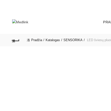
SUSISIEKITE SU MUMIS:
+370690 99528 | +370686 59711
PRA
Pradžia
Katalogas
SENSORIKA
LED šviesų pluoš