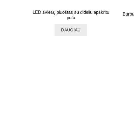
LED šviesų pluoštas su dideliu apskritu
Burbu
pufu
DAUGIAU