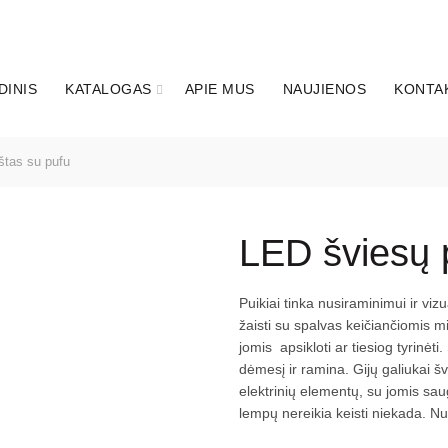
DINIS
KATALOGAS
APIE MUS
NAUJIENOS
KONTA
tas su pufu
LED šviesų 
Puikiai tinka nusiraminimui ir vizu
žaisti su spalvas keičiančiomis m
jomis apsikloti ar tiesiog tyrinėt
dėmesį ir ramina. Gijų galiukai šv
elektrinių elementų, su jomis sau
lempų nereikia keisti niekada. Nu