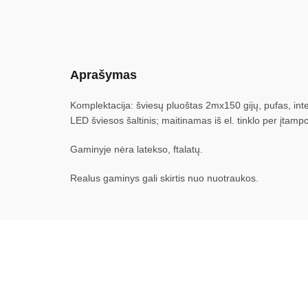
Aprašymas
Komplektacija: šviesų pluoštas 2mx150 gijų, pufas, in
LED šviesos šaltinis; maitinamas iš el. tinklo per įtamp
Gaminyje nėra latekso, ftalatų.
Realus gaminys gali skirtis nuo nuotraukos.