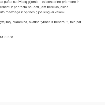
kas pufas su šviesų gijomis – tai sensorinė priemonė ir
pernešti ir paprasta naudoti, jam nereikia jokios
ufo medžiaga ir optinės gijos lengvai valomi.
ytėjimą, sudomina, skatina tyrinėti ir bendrauti, taip pat
90 99528