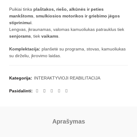
Puikiai tinka
plaštakos, riešo, alkūnės ir peties
mankštoms
,
smulkiosios motorikos ir griebimo jėgos
stiprinimui
.
Lengvas, įkraunamas, valomas kamuoliukas patrauklus tiek
senjorams
, tiek
vaikams
.
Komplektacija:
planšetė su programa, stovas, kamuoliukas
su dirželiu, įkrovimo laidas.
Kategorija:
INTERAKTYVIOJI REABILITACIJA
Pasidalinti
Aprašymas