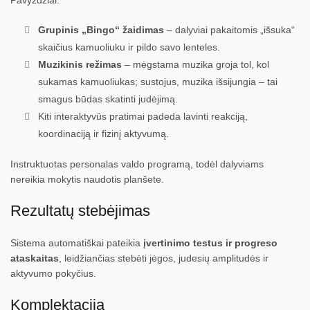
Pavyzdžiai:
Grupinis „Bingo“ žaidimas
– dalyviai pakaitomis „išsuka“
skaičius kamuoliuku ir pildo savo lenteles.
Muzikinis režimas
– mėgstama muzika groja tol, kol
sukamas kamuoliukas; sustojus, muzika išsijungia – tai
smagus būdas skatinti judėjimą.
Kiti interaktyvūs pratimai padeda lavinti reakciją,
koordinaciją ir fizinį aktyvumą.
Instruktuotas personalas valdo programą, todėl dalyviams
nereikia mokytis naudotis planšete.
Rezultatų stebėjimas
Sistema automatiškai pateikia
įvertinimo testus ir progreso
ataskaitas
, leidžiančias stebėti jėgos, judesių amplitudės ir
aktyvumo pokyčius.
Komplektacija