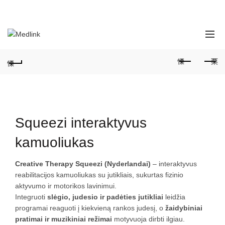
SUSISIEKITE SU MUMIS:
+370690 99528 | +370686 59711
Squeezi interaktyvus
kamuoliukas
Creative Therapy Squeezi (Nyderlandai)
– interaktyvus
reabilitacijos kamuoliukas su jutikliais, sukurtas fizinio
aktyvumo ir motorikos lavinimui.
Integruoti
slėgio, judesio ir padėties jutikliai
leidžia
programai reaguoti į kiekvieną rankos judesį, o
žaidybiniai
pratimai ir muzikiniai režimai
motyvuoja dirbti ilgiau.