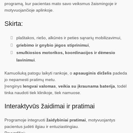
programą, kur pacientas mato savo veiksmus žaismingoje ir
motyvuojančioje aplinkoje.
Skirta:
plaštakos, riešo, alkūnės ir peties sąnarių mobilizavimui,
griebimo ir gnybio jėgos stiprinimui
,
smulkiosios motorikos, koordinacijos ir dėmesio
lavinimui
.
Kamuoliuką patogu laikyti rankoje, o
apsauginis dirželis
padeda
jo nepamesti pratimų metu.
Įrenginys
lengvai valomas
,
veikia su įkraunama baterija
, todėl
tinka naudoti tiek klinikoje, tiek namuose.
Interaktyvūs žaidimai ir pratimai
Programoje integruoti
žaidybiniai pratimai
, motyvuojantys
pacientus judėti ilgiau ir entuziastingiau.