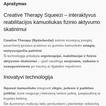
Aprašymas
Creative Therapy Squeezi – interaktyvus
reabilitacijos kamuoliukas fizinio aktyvumo
skatinimui
Creative Therapy (Nyderlandai)
sukūrė inovatyvų įrenginį,
paverčiantį įprastus pratimus su guminiu kamuoliuku
smagia,
motyvuojančia patirtimi
.
Ši technologija pritaikyta
ergoterapijai, reabilitacijai ir fizinio
aktyvumo skatinimui
– ypač naudinga
senjorams, vaikams ir
suaugusiesiems
po traumų ar ilgalaikio nejudrumo.
Inovatyvi technologija
Squeezi kamuoliuke
integruoti
slėgio, judesio ir padėties
jutikliai
, kurie reaguoja į kiekvieną rankos judesį, paspaudimą ar
krypties keitimą.
Šie duomenys realiuoju laiku perduodami į planšetėje veikiančią