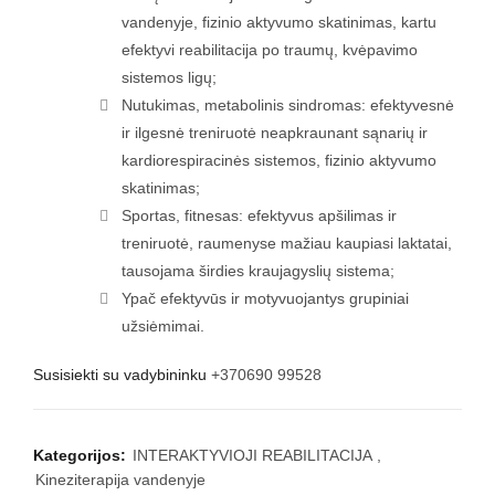
vandenyje, fizinio aktyvumo skatinimas, kartu
efektyvi reabilitacija po traumų, kvėpavimo
sistemos ligų;
Nutukimas, metabolinis sindromas: efektyvesnė
ir ilgesnė treniruotė neapkraunant sąnarių ir
kardiorespiracinės sistemos, fizinio aktyvumo
skatinimas;
Sportas, fitnesas: efektyvus apšilimas ir
treniruotė, raumenyse mažiau kaupiasi laktatai,
tausojama širdies kraujagyslių sistema;
Ypač efektyvūs ir motyvuojantys grupiniai
užsiėmimai.
Susisiekti su vadybininku
+370690 99528
Kategorijos:
INTERAKTYVIOJI REABILITACIJA
,
Kineziterapija vandenyje