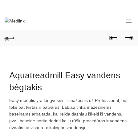
SUSISIEKITE SU MUMIS:
+370690 99528 | +370686 59711
Aquatreadmill Easy vandens
bėgtakis
Easy modelis yra lengvesnis ir mažesnis už Professional, bet
toks pat tvirtas ir patvarus. Labiau tinka mažesniems
baseinams arba tada, kai reikia dažniau iškelti iš vandens,
pvz., baseine norite derinti kelių rūšių procedūras ir vandens
dviratis ne visada reikalingas vandenyje.