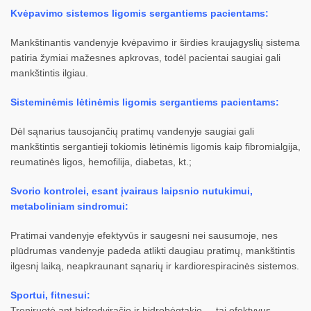
Kvėpavimo sistemos ligomis sergantiems pacientams:
Mankštinantis vandenyje kvėpavimo ir širdies kraujagyslių sistema
patiria žymiai mažesnes apkrovas, todėl pacientai saugiai gali
mankštintis ilgiau.
Sisteminėmis lėtinėmis ligomis sergantiems pacientams:
Dėl sąnarius tausojančių pratimų vandenyje saugiai gali
mankštintis sergantieji tokiomis lėtinėmis ligomis kaip fibromialgija,
reumatinės ligos, hemofilija, diabetas, kt.;
Svorio kontrolei, esant įvairaus laipsnio nutukimui,
metaboliniam sindromui:
Pratimai vandenyje efektyvūs ir saugesni nei sausumoje, nes
plūdrumas vandenyje padeda atlikti daugiau pratimų, mankštintis
ilgesnį laiką, neapkraunant sąnarių ir kardiorespiracinės sistemos.
Sportui, fitnesui:
Treniruotė ant hidrodviračio ir hidrobėgtakio – tai efektyvus,