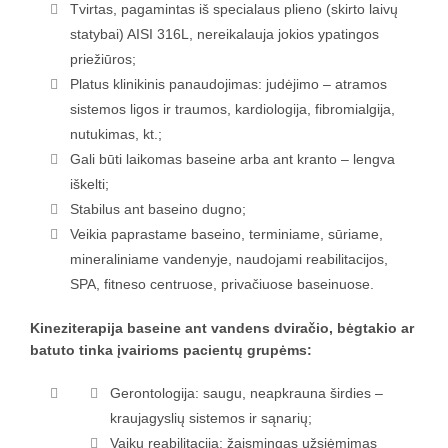
Tvirtas, pagamintas iš specialaus plieno (skirto laivų
statybai) AISI 316L, nereikalauja jokios ypatingos
priežiūros;
Platus klinikinis panaudojimas: judėjimo – atramos
sistemos ligos ir traumos, kardiologija, fibromialgija,
nutukimas, kt.;
Gali būti laikomas baseine arba ant kranto – lengva
iškelti;
Stabilus ant baseino dugno;
Veikia paprastame baseino, terminiame, sūriame,
mineraliniame vandenyje, naudojami reabilitacijos,
SPA, fitneso centruose, privačiuose baseinuose.
Kineziterapija baseine ant vandens dviračio, bėgtakio ar
batuto tinka įvairioms pacientų grupėms:
Gerontologija: saugu, neapkrauna širdies –
kraujagyslių sistemos ir sąnarių;
Vaikų reabilitacija: žaismingas užsiėmimas