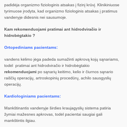
padidėja organizmo fiziologinis atsakas į fizinį krūvį. Klinikiniuose
tyrimuose įrodyta, kad organizmo fiziologinis atsakas į pratimus
vandenyje didesnis nei sausumoje.
Kam rekomenduojami pratimai ant hidrodviračio ir
hidrobėgtakio ?
Ortopediniams pacientams:
vandens kėlimo jėga padeda sumažinti apkrovą kojų sąnariams,
todėl pratimai ant hidrodviračio ir hidrobėgtakio
rekomenduojami
po sąnarių keitimo, kelio ir čiurnos sąnario
raiščių operacijų, artroskopinių procedūrų, achilo sausgyslių
operacijų.
Kardiologiniams pacientams:
Mankštinantis vandenyje širdies kraujagyslių sistema patiria
žymiai mažesnes apkrovas, todėl pacientai saugiai gali
mankštintis ilgiau.