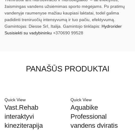
žaismingas vandens užsiėmimas sporto mėgėjams. Po pratimų
vandenyje raumenyse mažiau kaupiasi laktatai, todėl galima
padidinti treniruočių intensyvumą ir tuo pačiu, efektyvumą.
Gamintojas: Diesse SrI, Italija. Gamintojo tinklapis:
Hydrorider
Susisiekti su vadybininku
+370690 99528
PANAŠŪS PRODUKTAI
Quick View
Quick View
Vast.Rehab
Aquabike
interaktyvi
Professional
kineziterapija
vandens dviratis